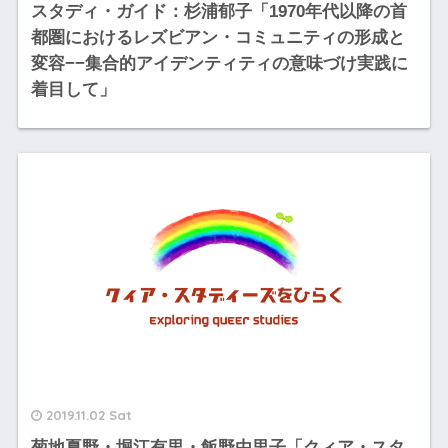
スタディ・ガイド：杉浦郁子「1970年代以降の首
都圏におけるレズビアン・コミュニティの形成と
変容−−集合的アイデンティティの意味づけ実践に
着目して」
2019.11.02 Sat
菊地夏野・堀江有里・飯野由里子「クィア・スタ